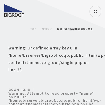
ハ
ン
バ
TOP
お知らせ
秋芳ビル8階冷媒管更新、屋上防水層補修他工事
ー
ガ
ー
メ
Warning
: Undefined array key 0 in
ニ
ュ
/home/brserver/bigroof.co.jp/public_html/wp
ー
content/themes/bigroof/single.php
on
line
23
2024. 12.19
Warning
: Attempt to read property "name"
on null in
/home/brserver/bigroof.co.jp/public_html/wp-
content/themes/bigroof/single.php
on line