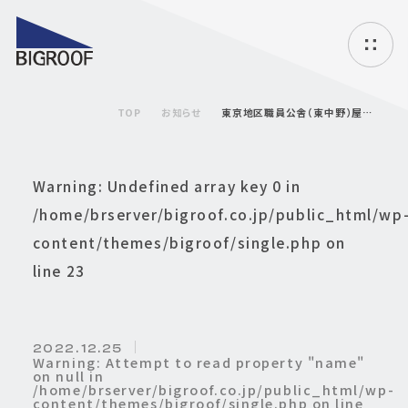
ハ
ン
バ
TOP
お知らせ
東京地区職員公舎（東中野）屋根外壁修繕工事
ー
ガ
ー
メ
Warning
: Undefined array key 0 in
ニ
ュ
/home/brserver/bigroof.co.jp/public_html/wp
ー
content/themes/bigroof/single.php
on
line
23
2022. 12.25
Warning
: Attempt to read property "name"
on null in
/home/brserver/bigroof.co.jp/public_html/wp-
content/themes/bigroof/single.php
on line