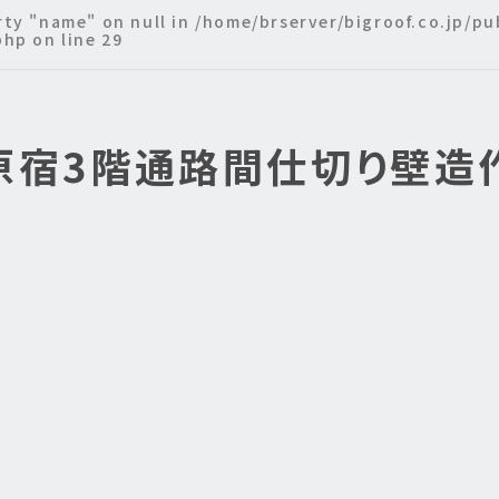
rty "name" on null in
/home/brserver/bigroof.co.jp/p
php
on line
29
原宿3階通路間仕切り壁造