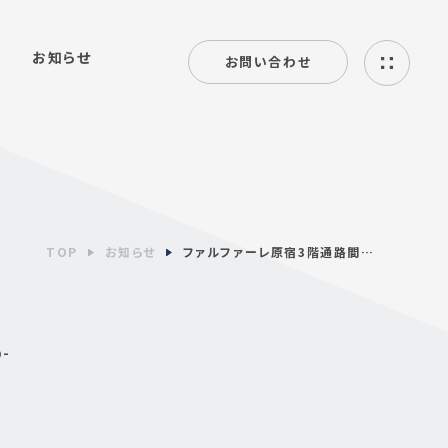
お知らせ
お問い合わせ
ハ
ン
バ
ー
ガ
ー
メ
ニ
ュ
TOP
お知らせ
ファルファーレ原宿3階通路間仕切り壁造作その他工事
ー
p-