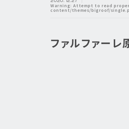
2020. 12.27
Warning
: Attempt to read prope
content/themes/bigroof/single.
ファルファーレ