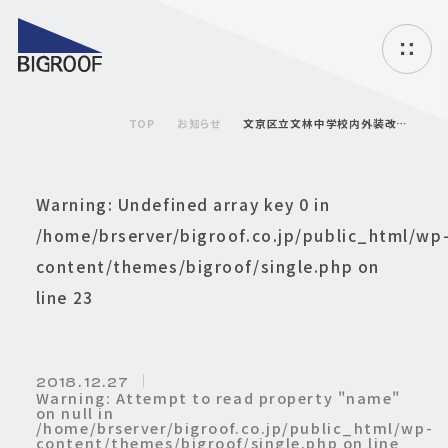
ハ
ン
バ
TOP
お知らせ
文京区立文林中学校内外装改修工事（Ⅱ期）
ー
ガ
ー
メ
Warning
: Undefined array key 0 in
ニ
ュ
/home/brserver/bigroof.co.jp/public_html/wp
ー
content/themes/bigroof/single.php
on
line
23
2018. 12.27
Warning
: Attempt to read property "name"
on null in
/home/brserver/bigroof.co.jp/public_html/wp-
content/themes/bigroof/single.php
on line