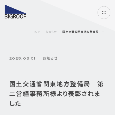
ハ
ン
バ
TOP
お知らせ
国土交通省関東地方整備局 第二営繕事務所様より表彰されました
ー
ガ
ー
メ
ニ
お知らせ
ュ
2025. 08.01
ー
国土交通省関東地方整備局 第
二営繕事務所様より表彰されま
した