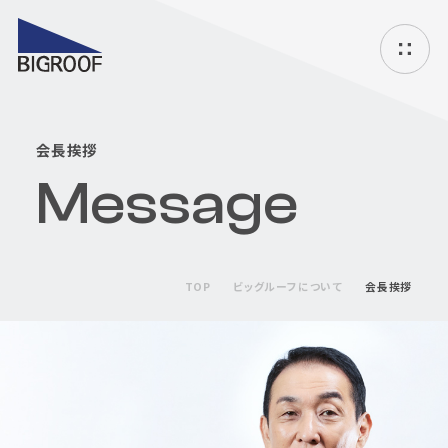
ハ
ン
バ
ー
会長挨拶
ガ
ー
Message
メ
ニ
ュ
ー
TOP
ビッグルーフについて
会長挨拶